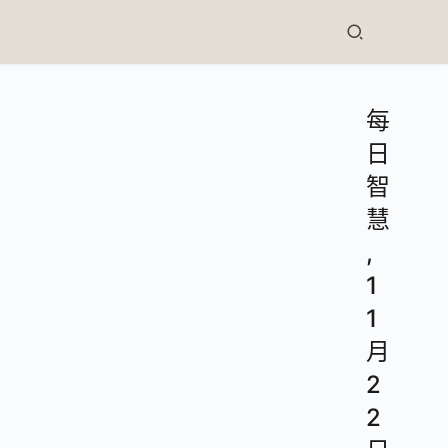
每
日
智
慧
,
1
1
月
2
2