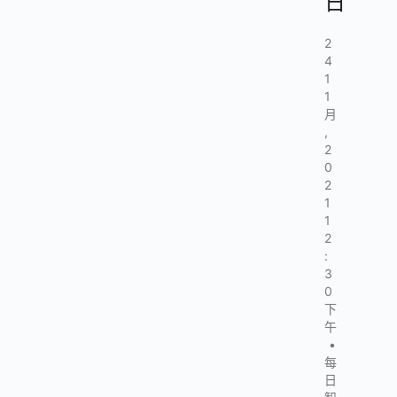
日
2
4
1
1
月
,
2
0
2
1
1
2
:
3
0
下
午
•
每
日