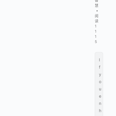
智
慧
•
阅
读
1
1
1
5
I
f
y
o
u
e
n
h