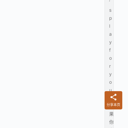
’
s
p
l
a
y
f
o
r
y
o
u
.
分享本页
如
果
你