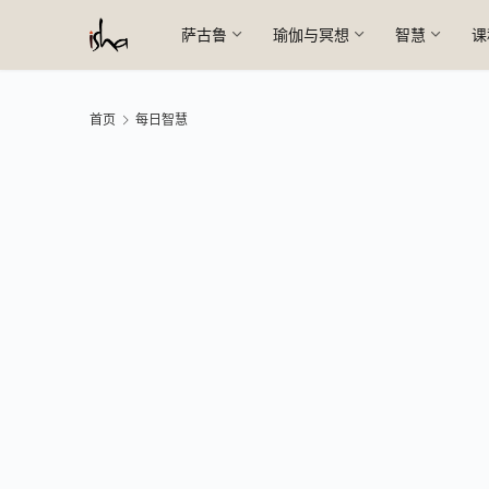
萨古鲁
瑜伽与冥想
智慧
课
首页
每日智慧