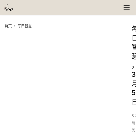
首页
每日智慧
3
5
5 
每
阅