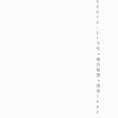
0
2
0
1
0
:
2
1
下
午
•
每
日
智
慧
•
阅
读
1
4
9
2