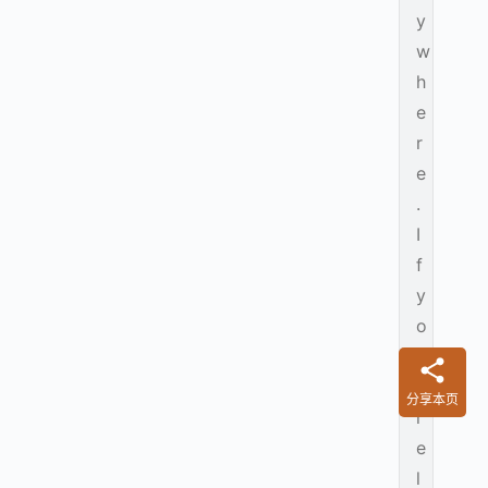
y
w
h
e
r
e
.
I
f
y
o
u
a
分享本页
r
e
l