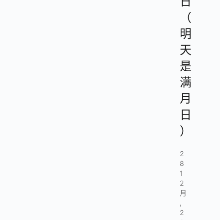
日
（
明
天
是
满
月
日
）
2
8
1
2
月
,
2