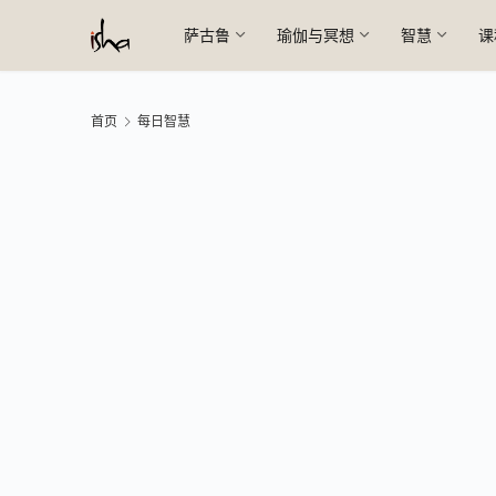
萨古鲁
瑜伽与冥想
智慧
课
首页
每日智慧