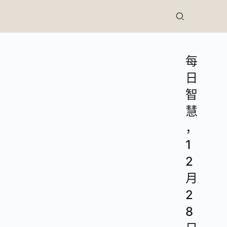
每
日
智
慧
，
1
2
月
2
8