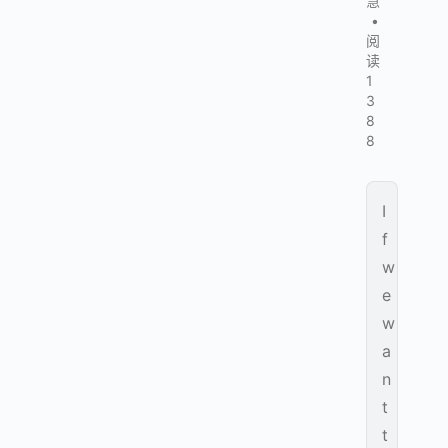
慧
•
阅
读
1
3
8
8
I
f
w
e
w
a
n
t
t