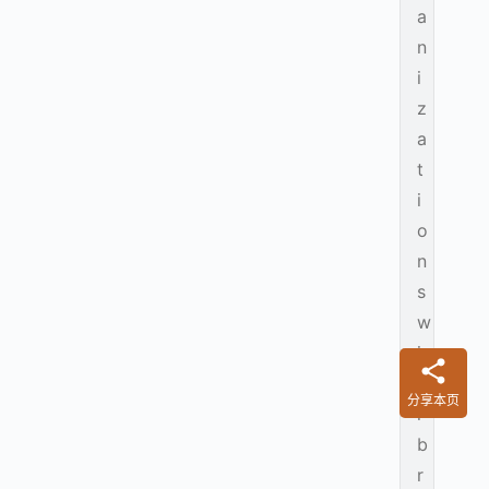
a
n
i
z
a
t
i
o
n
s
w
i
l
分享本页
l
b
r