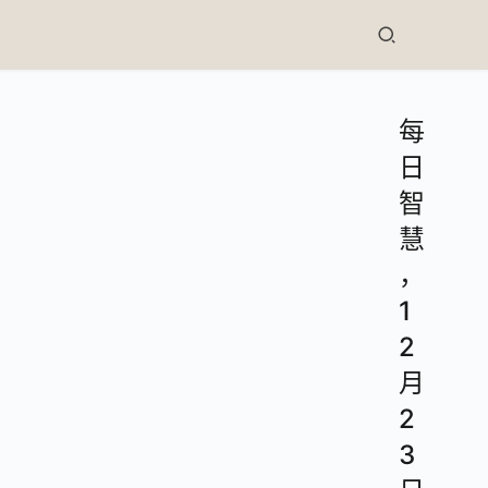
每
日
智
慧
，
1
2
月
2
3