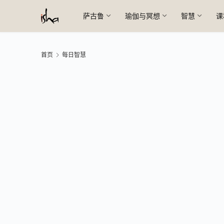
萨古鲁
瑜伽与冥想
智慧
课
首页
每日智慧