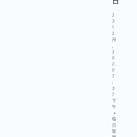
日
2
3
1
2
月
,
2
0
2
0
7
:
3
7
下
午
•
每
日
智