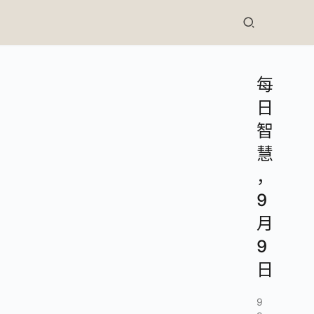
每
日
智
慧
，
9
月
9
日
9