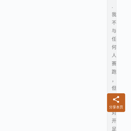
.
我
不
与
任
何
人
赛
跑
，
但
是
绝
分享本页
对
开
足