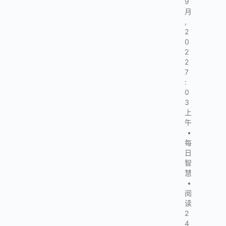
9
月
,
2
0
2
2
7
:
0
3
上
午
•
每
日
智
慧
•
阅
读
2
4