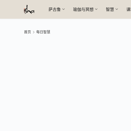
萨古鲁
瑜伽与冥想
智慧
课
首页
每日智慧