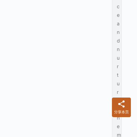
c
e
a
n
d
n
u
r
t
u
r
e
t
分享本页
h
e
m