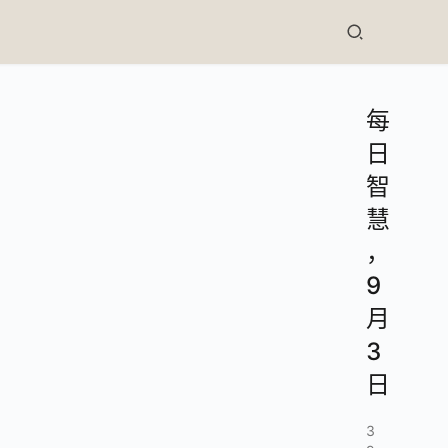
每
日
智
慧
，
9
月
3
日
3