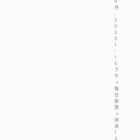
9
月
,
2
0
2
5
1
:
1
5
下
午
•
每
日
智
慧
•
阅
读
1
3