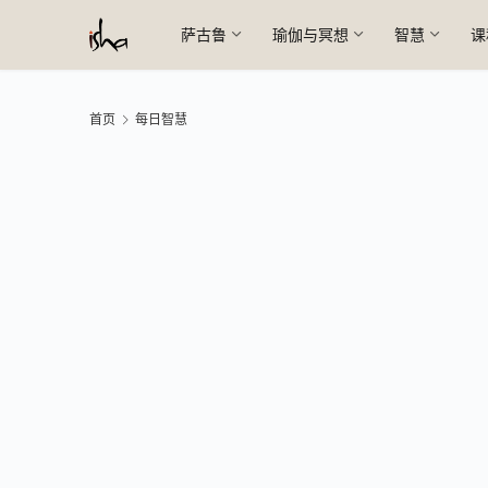
萨古鲁
瑜伽与冥想
智慧
课
首页
每日智慧