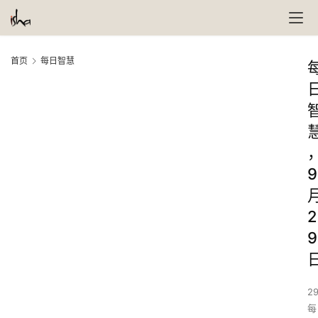
首页
每日智慧
9
2
9
29
每