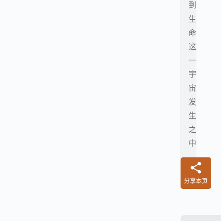
到
生
命
这
一
宇
宙
发
生
之
中
。
分享本页