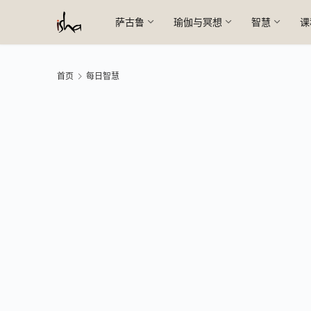
萨古鲁
瑜伽与冥想
智慧
课
首页
每日智慧