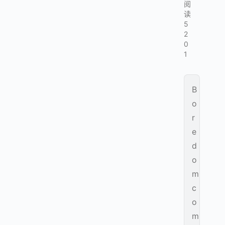
阅
读
5
2
0
1
B
o
r
e
d
o
m
c
o
m