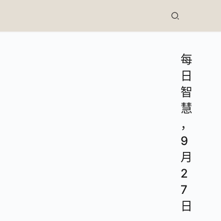
每
日
智
慧
，
9
月
2
7
日