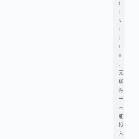
t
i
s
l
i
f
e
.
无
聊
源
于
未
能
投
入