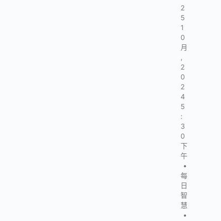
2
5
1
0
月
,
2
0
2
4
5
:
3
0
下
午
•
每
日
智
慧
•