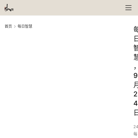
首页
每日智慧
9
2
4
24
每