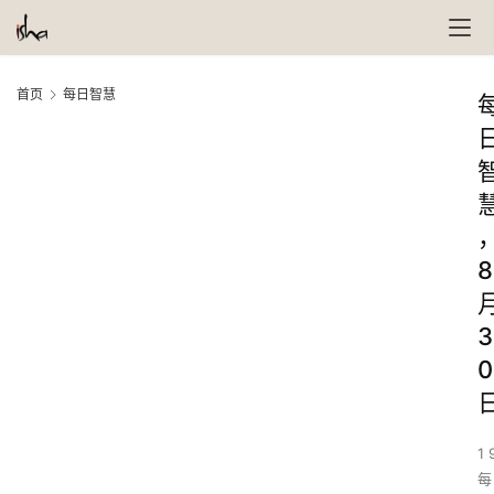
首页
每日智慧
8
3
0
1 
每