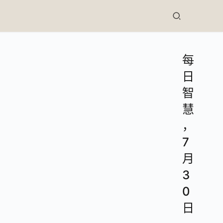
每
日
智
慧
，
7
月
3
0
日