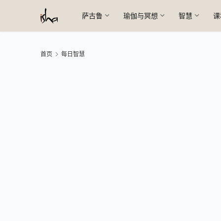
萨古鲁
瑜伽与冥想
智慧
课
首页
每日智慧