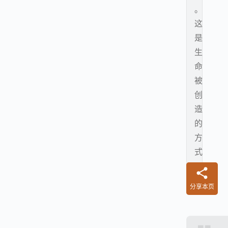
。
这
是
生
命
被
创
造
的
方
式
。
分享本页