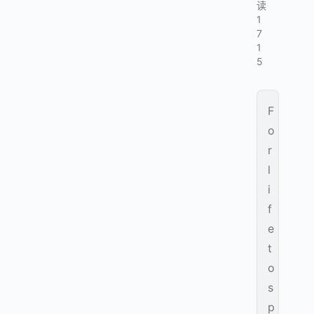
读
1
7
1
5
F
o
r
l
i
f
e
t
o
s
p