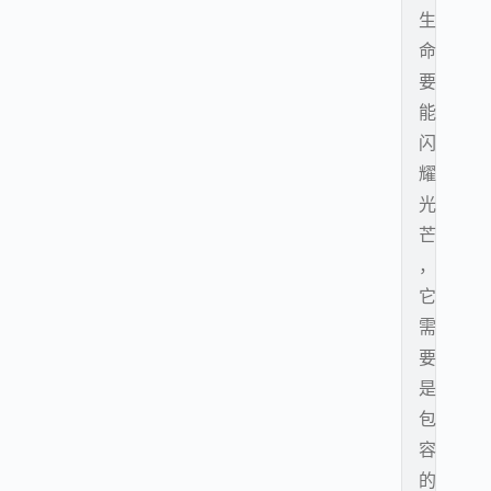
生
命
要
能
闪
耀
光
芒
，
它
需
要
是
包
容
的