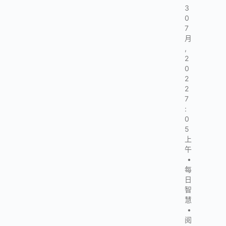
3
0
7
月
,
2
0
2
2
7
:
0
5
上
午
•
每
日
智
慧
•
阅