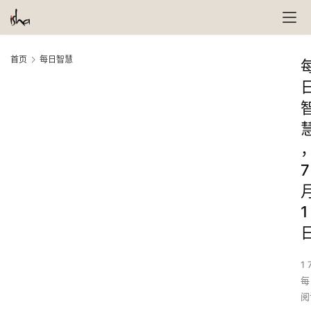
首页
每日智慧
7
1
1 
每
阅