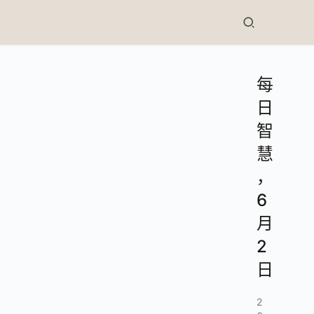
每
日
智
慧
，
6
月
2
日
2