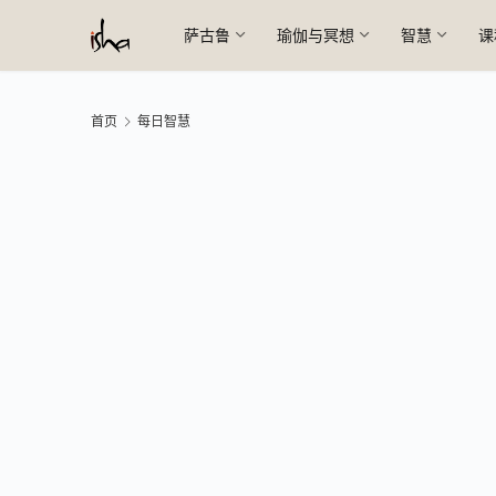
萨古鲁
瑜伽与冥想
智慧
课
首页
每日智慧