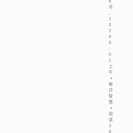
6
月
,
2
0
2
6
8
:
0
2
上
午
•
每
日
智
慧
•
阅
读
3
6