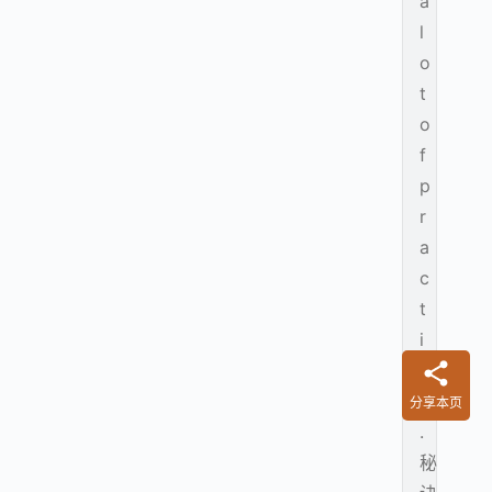
a
l
o
t
o
f
p
r
a
c
t
i
c
e
分享本页
.
秘