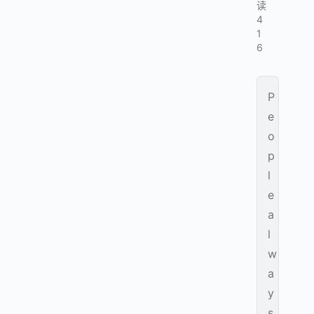
读
4
1
6
P
e
o
p
l
e
a
l
w
a
y
s