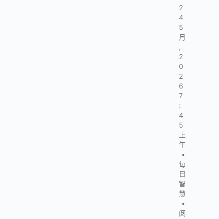
2
4
5
月
,
2
0
2
6
7
:
4
5
上
午
•
每
日
智
慧
•
阅