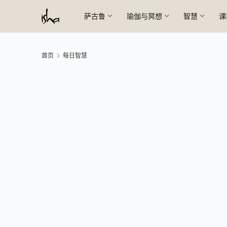
萨古鲁
瑜伽与冥想
智慧
课
首页
每日智慧