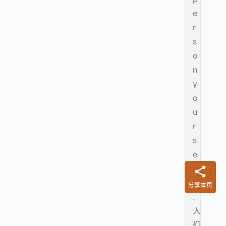
e
r
s
o
n
y
o
u
r
s
e
l
f
分享本页
.
人
们