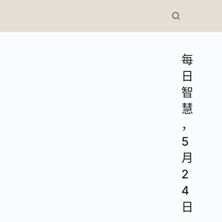
每
日
智
慧
，
5
月
2
4
日