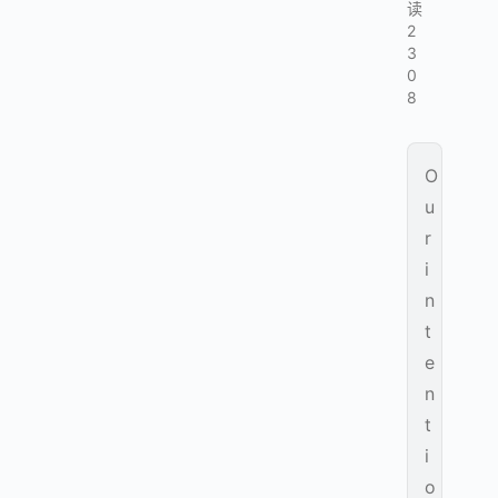
读
2
3
0
8
O
u
r
i
n
t
e
n
t
i
o