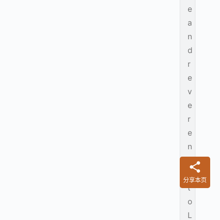
e
a
n
d
r
e
v
e
r
e
n
c
e
分享本页
t
o
L