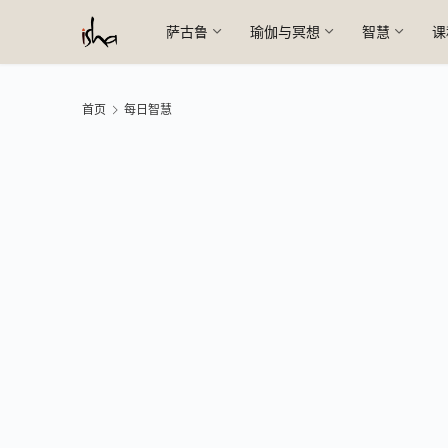
萨古鲁
瑜伽与冥想
智慧
课
首页
每日智慧