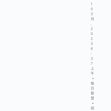
1
0
3
月
,
2
0
2
3
6
:
3
7
上
午
•
每
日
智
慧
•
阅