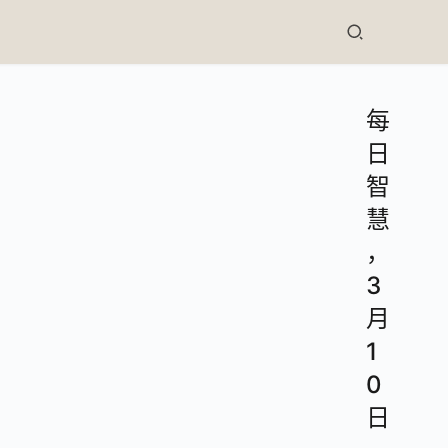
每
日
智
慧
，
3
月
1
0
日