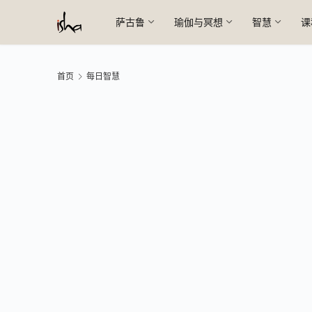
萨古鲁
瑜伽与冥想
智慧
课
首页
每日智慧