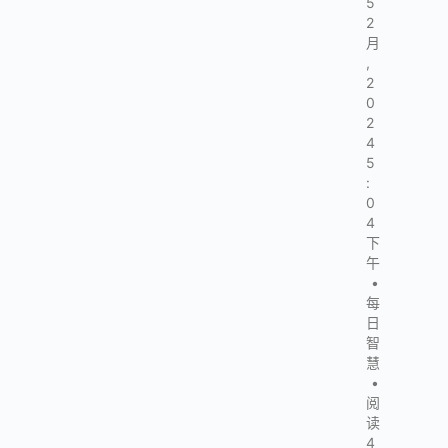
5
2
月
,
2
0
2
4
5
:
0
4
下
午
•
每
日
智
慧
•
阅
读
4