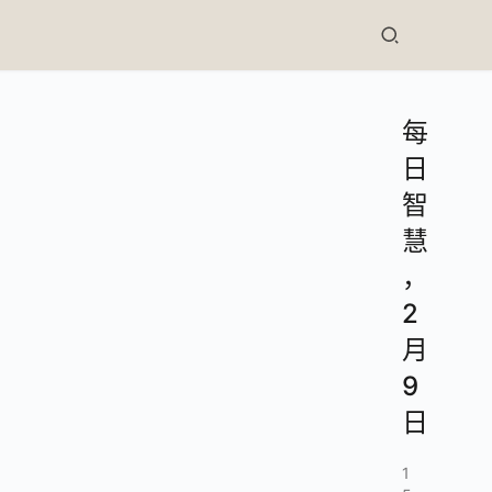
每
日
智
慧
，
2
月
9
日
1