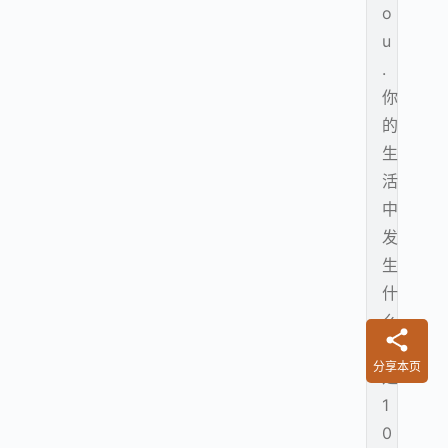
o
u
.
你
的
生
活
中
发
生
什
么
不
分享本页
是
1
0