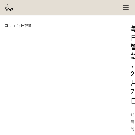
首页
每日智慧
2
7
15
每
阅