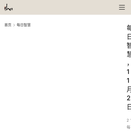
首页
每日智慧
1
1
2
2 
每