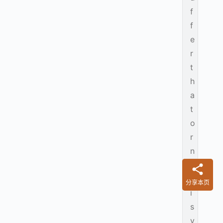
f
f
e
r
t
h
a
t
o
r
n
o
t
分享本页
i
s
y