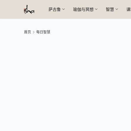
萨古鲁
瑜伽与冥想
智慧
课
首页
每日智慧