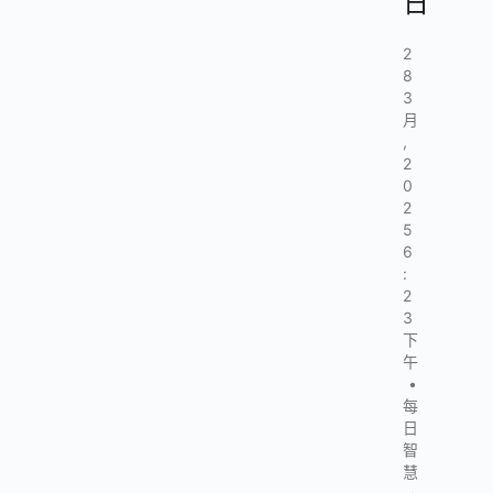
日
2
8
3
月
,
2
0
2
5
6
:
2
3
下
午
•
每
日
智
慧