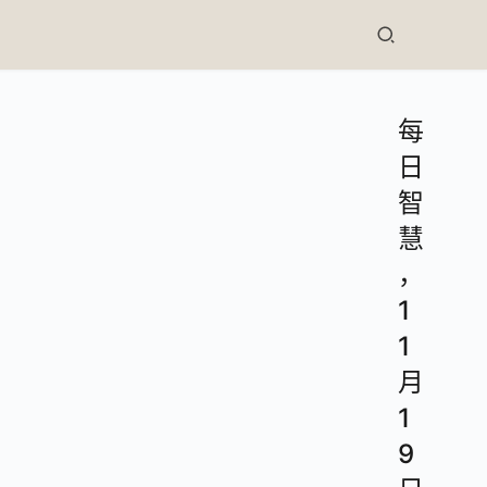
每
日
智
慧
，
1
1
月
1
9