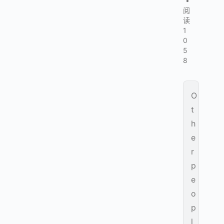
•
阅
读
1
0
5
8
O
t
h
e
r
p
e
o
p
l