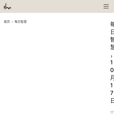
首页
每日智慧
1
0
1
7
17