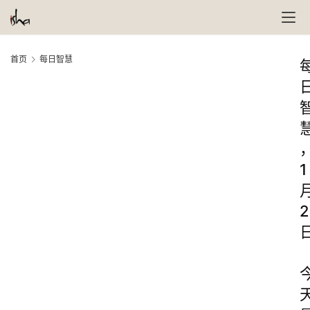
首页
每日智慧
1
2