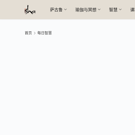
萨古鲁
瑜伽与冥想
智慧
课
首页
每日智慧