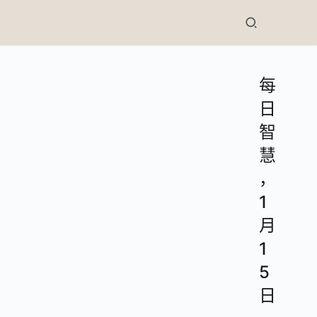
每
日
智
慧
，
1
月
1
5
日