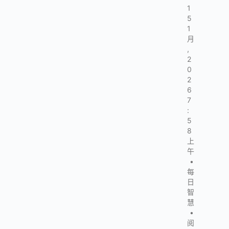
1
5
1
月
,
2
0
2
6
7
:
5
8
上
午
•
每
日
智
慧
•
阅