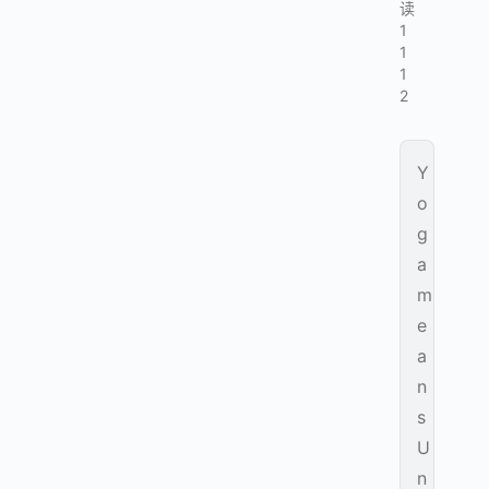
读
1
1
1
2
Y
o
g
a
m
e
a
n
s
U
n