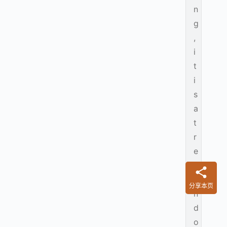
n
g
,
i
t
i
s
a
t
r
e
m
e
分享本页
n
d
o