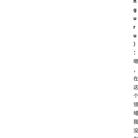
h
g
u
r
u