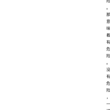
萨
古
鲁
瑜
伽
与
冥
想
智
慧
课
程