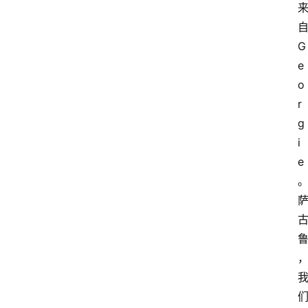
G
e
o
r
g
i
e