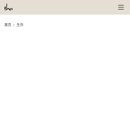
首页
生存
萨
古
鲁
瑜
伽
与
冥
想