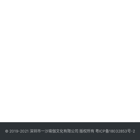
智
慧
课
程
查
询
© 2019-2021 深圳市一沙瑜伽文化有限公司 版权所有
粤ICP备18032853号-2