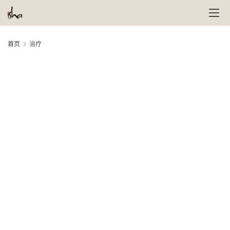
首页
治疗
萨
古
鲁
瑜
伽
与
冥
想