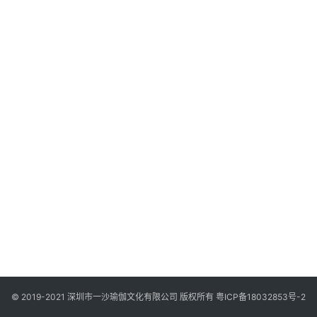
智
慧
课
程
查
询
© 2019-2021 深圳市一沙瑜伽文化有限公司 版权所有
粤ICP备18032853号-2