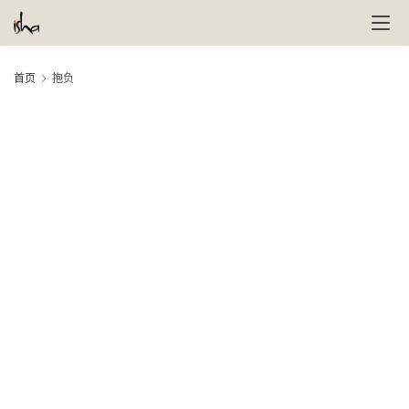
首页
抱负
萨
古
鲁
瑜
伽
与
冥
想