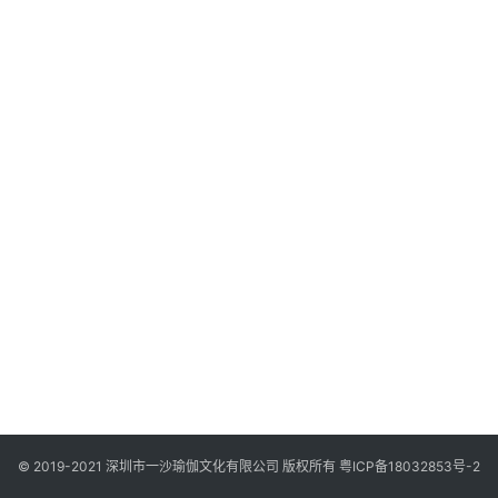
智
慧
课
程
查
询
© 2019-2021 深圳市一沙瑜伽文化有限公司 版权所有
粤ICP备18032853号-2