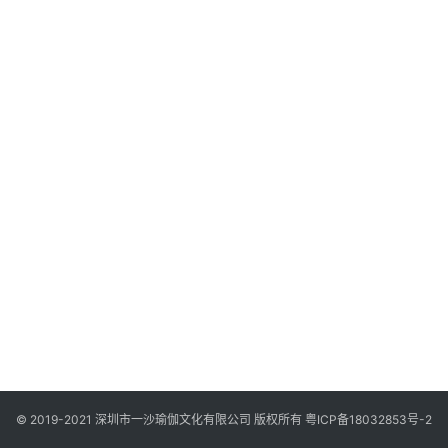
智
慧
课
程
查
询
© 2019-2021 深圳市一沙瑜伽文化有限公司 版权所有
粤ICP备18032853号-2