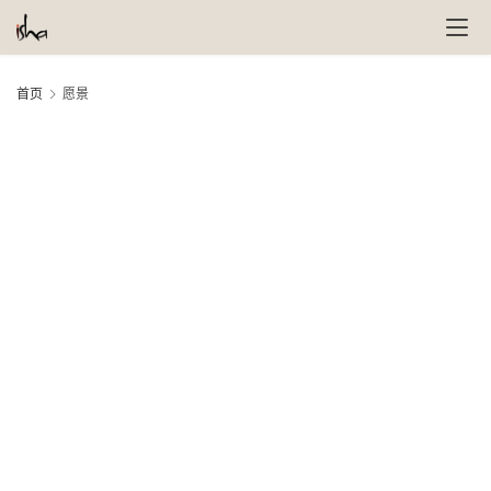
首页
愿景
萨
古
鲁
瑜
伽
与
冥
想