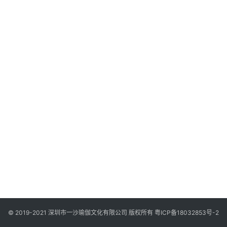
智
慧
课
程
查
询
© 2019-2021 深圳市一沙瑜伽文化有限公司 版权所有
粤ICP备18032853号-2