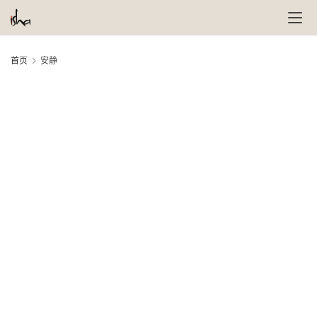
首页
安静
萨
古
鲁
瑜
伽
与
冥
想