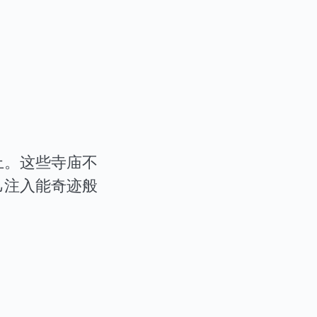
上。这些寺庙不
己注入能奇迹般