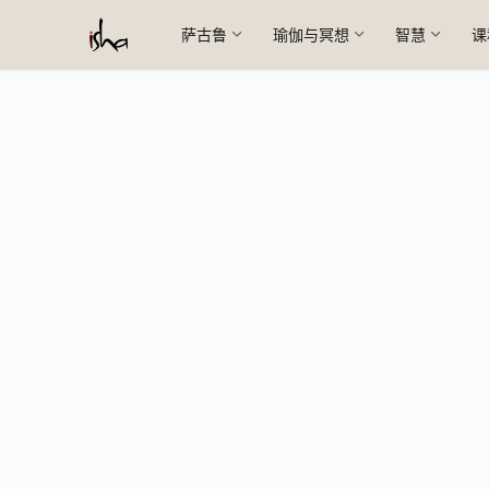
萨古鲁
瑜伽与冥想
智慧
课