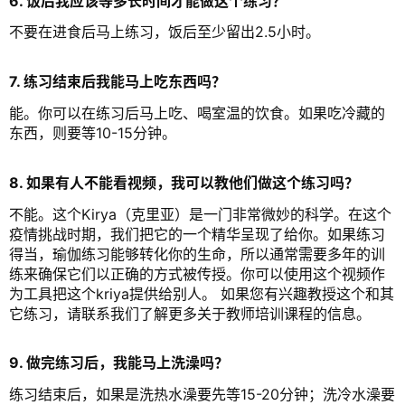
6. 饭后我应该等多长时间才能做这个练习？
不要在进食后马上练习，饭后至少留出2.5小时。
7. 练习结束后我能马上吃东西吗？
能。你可以在练习后马上吃、喝室温的饮食。如果吃冷藏的
东西，则要等10-15分钟。
8. 如果有人不能看视频，我可以教他们做这个练习吗？
萨
不能。这个Kirya（克里亚）是一门非常微妙的科学。在这个
古
疫情挑战时期，我们把它的一个精华呈现了给你。如果练习
鲁
得当，瑜伽练习能够转化你的生命，所以通常需要多年的训
练来确保它们以正确的方式被传授。你可以使用这个视频作
为工具把这个kriya提供给别人。 如果您有兴趣教授这个和其
瑜
它练习，请联系我们了解更多关于教师培训课程的信息。
伽
与
9. 做完练习后，我能马上洗澡吗？
冥
想
练习结束后，如果是洗热水澡要先等15-20分钟；洗冷水澡要