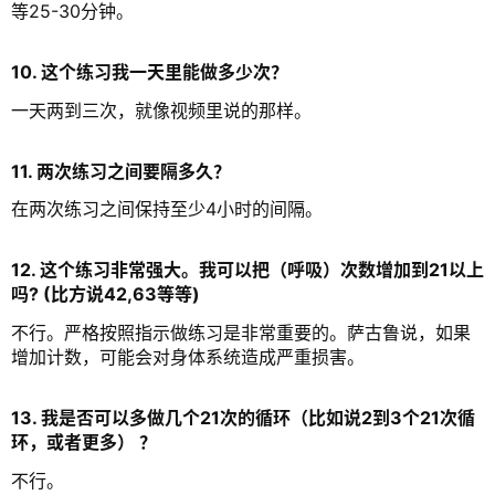
等25-30分钟。
智
慧
10. 这个练习我一天里能做多少次？
一天两到三次，就像视频里说的那样。
课
程
11. 两次练习之间要隔多久？
查
询
在两次练习之间保持至少4小时的间隔。
12. 这个练习非常强大。我可以把（呼吸）次数增加到21以上
吗? (比方说42,63等等)
不行。严格按照指示做练习是非常重要的。萨古鲁说，如果
增加计数，可能会对身体系统造成严重损害。
13. 我是否可以多做几个21次的循环（比如说2到3个21次循
环，或者更多） ？
不行。