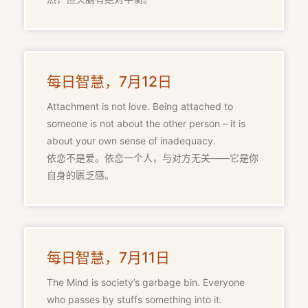
每日智慧，7月12日
Attachment is not love. Being attached to
someone is not about the other person – it is
about your own sense of inadequacy.
依恋不是爱。依恋一个人，与对方无关——它是你
自身的匮乏感。
每日智慧，7月11日
The Mind is society’s garbage bin. Everyone
who passes by stuffs something into it.