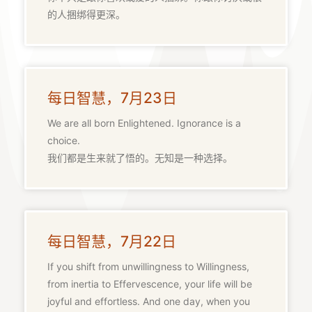
的人捆绑得更深。
每日智慧，7月23日
We are all born Enlightened. Ignorance is a
choice.
我们都是生来就了悟的。无知是一种选择。
每日智慧，7月22日
If you shift from unwillingness to Willingness,
from inertia to Effervescence, your life will be
joyful and effortless. And one day, when you