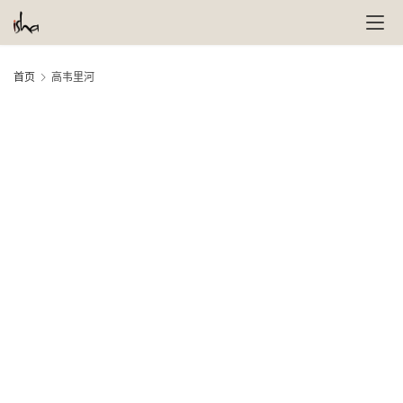
首页
高韦里河
萨
4 
月,
古
20
鲁
社
瑜
伽
与