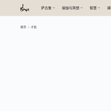
萨古鲁
瑜伽与冥想
智慧
课
首页
才能