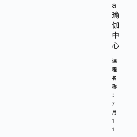
a
瑜
伽
中
心
课
程
名
称
：
7
月
1
1