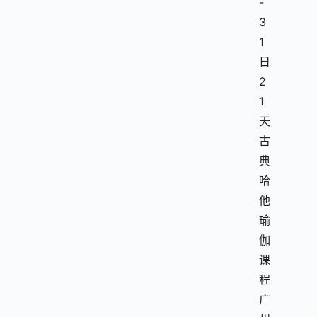
-
3
1
日
2
1
天
古
典
哈
他
瑜
伽
课
程
广