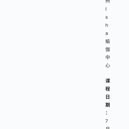
州
I
s
h
a
瑜
伽
中
心
课
程
日
期
：
7