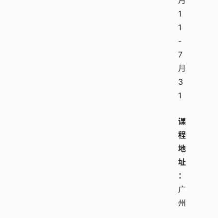
月
1
1
-
7
月
3
1
课
程
地
址
：
广
州