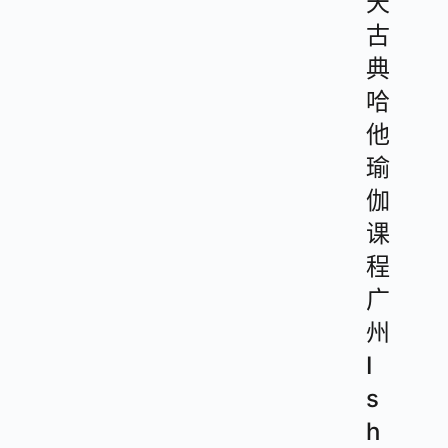
天
古
典
哈
他
瑜
伽
课
程
广
州
I
s
h