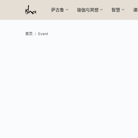
萨古鲁
瑜伽与冥想
智慧
课
首页
Event