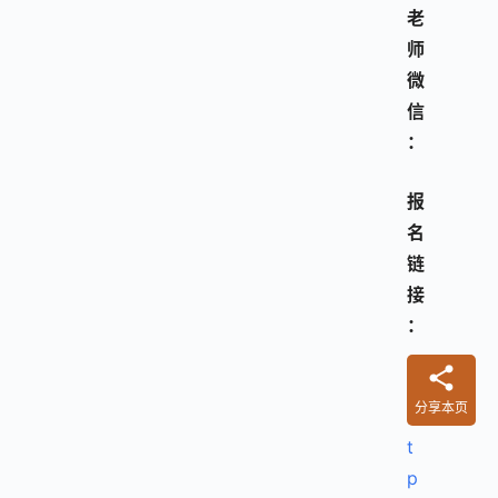
老
师
微
信
：
报
名
链
接
：
h
分享本页
t
t
p