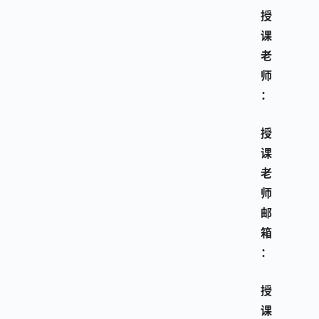
授
课
老
师
：
授
课
老
师
邮
箱
：
授
课