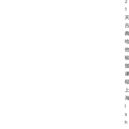
2
1
I
s
h