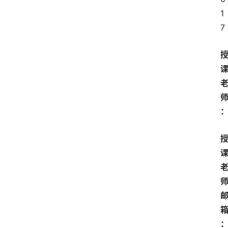
鲁
1
7
瑜
伽
与
冥
想
智
慧
课
程
查
询