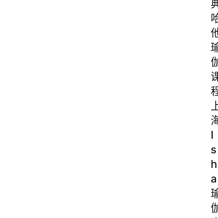
I
s
h
a