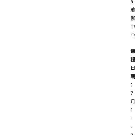
a
7
1
1
-